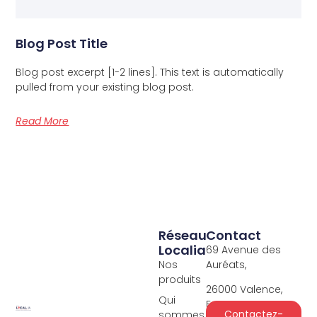
Blog Post Title
Blog post excerpt [1-2 lines]. This text is automatically
pulled from your existing blog post.
Read More
Réseau
Contact
Localia
69 Avenue des
Nos
Auréats,
produits
26000 Valence,
Qui
France.
Contactez-
sommes